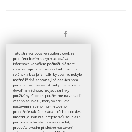
Tato stránka používá soubory cookies,
prostřednictvím kterých uchovává
KONTAKT
informace ve vašem počítači. Některé
cookies zajišťují správnou funkci těchto
basnici@ff.cuni.cz
stránek a bez jejich užití by stránku nebylo
možné řádně zobrazit. Jiné cookies nám
pomáhají vylepšovat stránky tím, že nám
dovolí nahlédnout, jak jsou stránky
používány. Cookies používáme na základě
vašeho souhlasu, který vyjadřujete
nastavením svého internetového
prohlížeče tak, že ukládání těchto cookies
umožňuje. Pokud si přejete svůj souhlas s
používáním těchto cookies odvolat,
proveďte prosím příslušné nastavení
© 2026
Básníci na FF UK