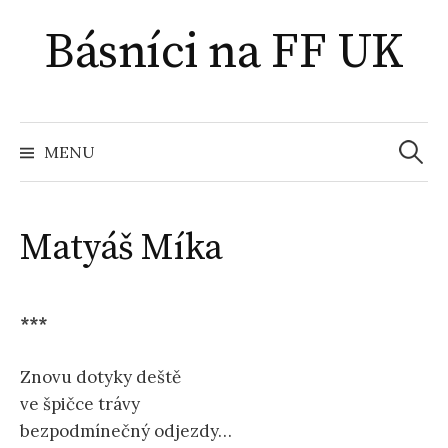
Přejít
Básníci na FF UK
k
obsahu
webu
Vyhled
MENU
Matyáš Míka
***
Znovu dotyky deště
ve špičce trávy
bezpodmínečný odjezdy…