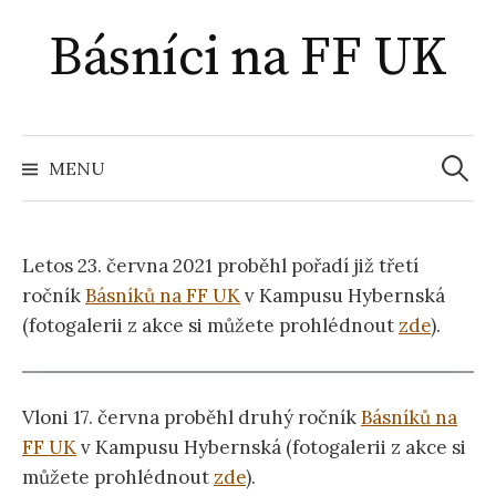
Přejít
Básníci na FF UK
k
obsahu
webu
Vyhled
MENU
Letos 23. června 2021 proběhl pořadí již třetí
ročník
Básníků na FF UK
v Kampusu Hybernská
(fotogalerii z akce si můžete prohlédnout
zde
).
Vloni 17. června proběhl druhý ročník
Básníků na
FF UK
v Kampusu Hybernská (fotogalerii z akce si
můžete prohlédnout
zde
).