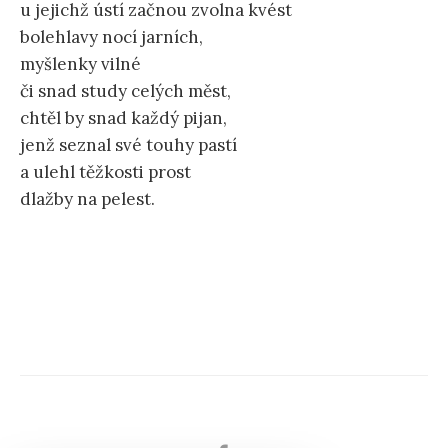
u jejichž ústí začnou zvolna kvést
bolehlavy nocí jarních,
myšlenky vilné
či snad study celých měst,
chtěl by snad každý pijan,
jenž seznal své touhy pastí
a ulehl těžkosti prost
dlažby na pelest.