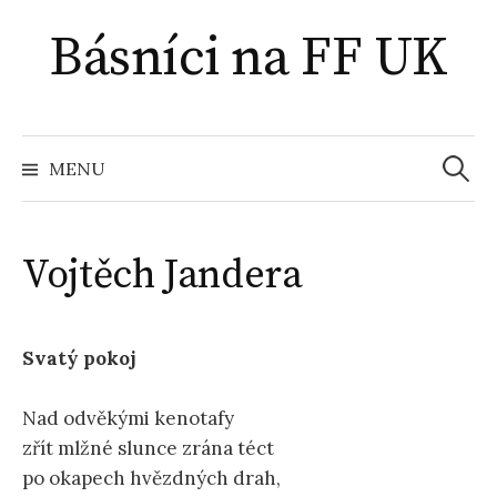
Přejít
Básníci na FF UK
k
obsahu
webu
Vyhled
MENU
Vojtěch Jandera
Svatý pokoj
Nad odvěkými kenotafy
zřít mlžné slunce zrána téct
po okapech hvězdných drah,