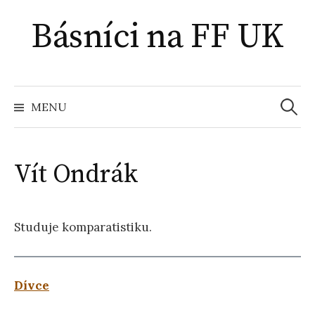
Přejít
Básníci na FF UK
k
obsahu
webu
Vyhled
MENU
Vít Ondrák
Studuje komparatistiku.
Dívce