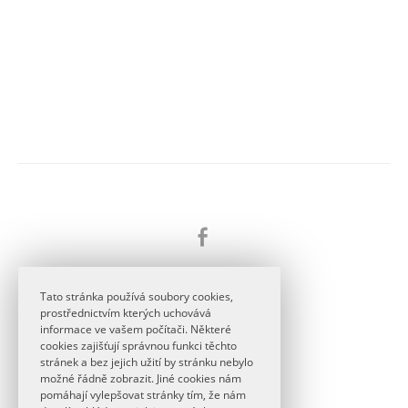
Tato stránka používá soubory cookies,
prostřednictvím kterých uchovává
KONTAKT
informace ve vašem počítači. Některé
cookies zajišťují správnou funkci těchto
basnici@ff.cuni.cz
stránek a bez jejich užití by stránku nebylo
možné řádně zobrazit. Jiné cookies nám
pomáhají vylepšovat stránky tím, že nám